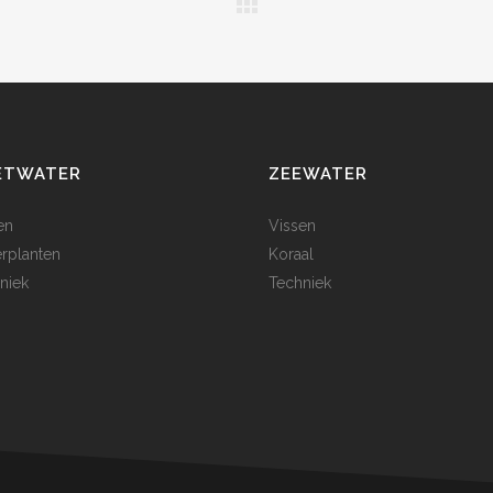
ETWATER
ZEEWATER
en
Vissen
rplanten
Koraal
niek
Techniek