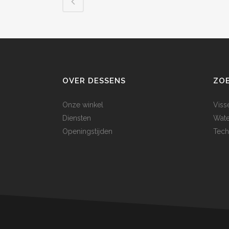
OVER DESSENS
ZO
Onze winkel
Viss
Diensten
Wate
Openingstijden
Tech