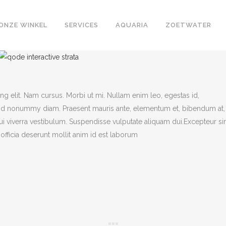
ONZE WINKEL
SERVICES
AQUARIA
ZOETWATER
g elit. Nam cursus. Morbi ut mi. Nullam enim leo, egestas id,
end nonummy diam. Praesent mauris ante, elementum et, bibendum at,
dui viverra vestibulum. Suspendisse vulputate aliquam dui.Excepteur si
officia deserunt mollit anim id est laborum