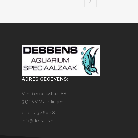
ADRES GEGEVENS:
Van Riebeeckstraat 88
3131 VV Vlaardingen
010 – 43 460 48
info@dessens.nl